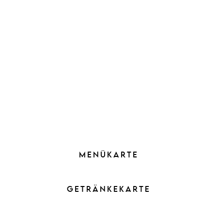
Kleine Karte, großer Geschmack!
Wir
bieten Ihnen eine moderne
Interpretation bekannter Gerichte.
Unsere regelmäßig wechselnde
Speisekarte lässt Ihnen die Wahl
zwischen Fisch, Fleisch und
vegetarischen Köstlichkeiten – die sich
natürlich alle an saisonalen Zutaten
orientieren.
MENÜKARTE
GETRÄNKEKARTE